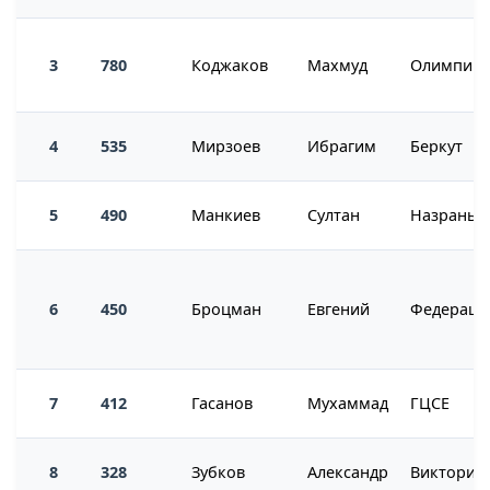
3
780
Коджаков
Махмуд
Олимпик
4
535
Мирзоев
Ибрагим
Беркут
5
490
Манкиев
Султан
Назрань_
6
450
Броцман
Евгений
7
412
Гасанов
Мухаммад
ГЦСЕ
8
328
Зубков
Александр
Виктория