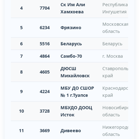
Ск Им Али
Республика
4
7704
Хамхоева
Ингушетия
Московская
5
6234
Фрязино
область
6
5516
Беларусь
Беларусь
7
4864
Самбо-70
г. Москва
ДЮСШ
Ставропольский
8
4605
Михайловск
край
МБУ ДО СШОР
Краснодарский
9
4224
№ 1 г.Туапсе
край
МБУДО ДООЦ
Новосибирская
10
3728
Исток
область
Нижегородская
11
3669
Дивеево
область