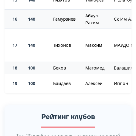
Абдул-
16
140
Гамурзиев
Рахим
17
140
Тихонов
Максим
18
100
Беков
Магомед
Балашиха
19
100
Байдаев
Алексей
Иппон
Рейтинг клубов
Топ-20 клубов по результатам выступлений