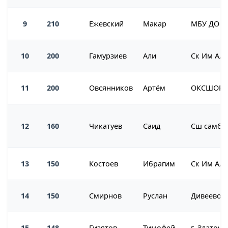
9
210
Ежевский
Макар
10
200
Гамурзиев
Али
11
200
Овсянников
Артём
ОКСШОР г
12
160
Чикатуев
Саид
Сш самбо
13
150
Костоев
Ибрагим
14
150
Смирнов
Руслан
Дивеево
15
148
Гизятов
Тимофей