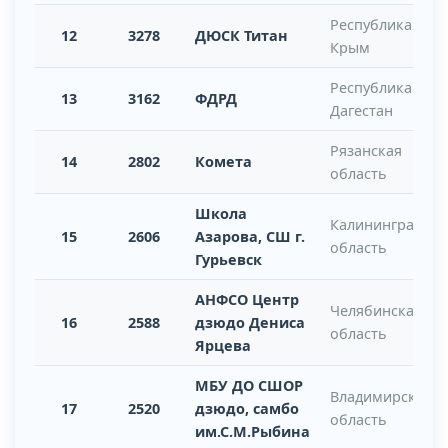
Республика
12
3278
ДЮСК Титан
Крым
Республика
13
3162
ФДРД
Дагестан
Рязанская
14
2802
Комета
область
Школа
Калининградска
15
2606
Азарова, СШ г.
область
Гурьевск
АНФСО Центр
Челябинская
16
2588
дзюдо Дениса
область
Ярцева
МБУ ДО СШОР
Владимирская
17
2520
дзюдо, самбо
область
им.С.М.Рыбина