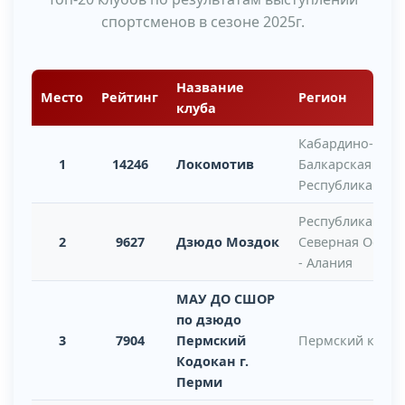
спортсменов в сезоне 2025г.
Название
Место
Рейтинг
Регион
клуба
Кабардино-
1
14246
Локомотив
Балкарская
Республика
Республика
2
9627
Дзюдо Моздок
Северная Осети
- Алания
МАУ ДО СШОР
по дзюдо
3
7904
Пермский
Пермский край
Кодокан г.
Перми